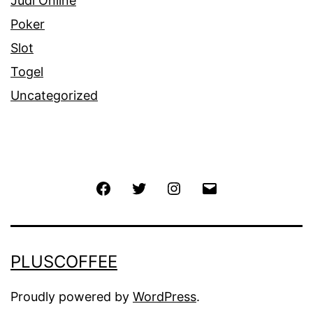
Judi Online
Poker
Slot
Togel
Uncategorized
Facebook
Twitter
Instagram
Email
PLUSCOFFEE
Proudly powered by
WordPress
.