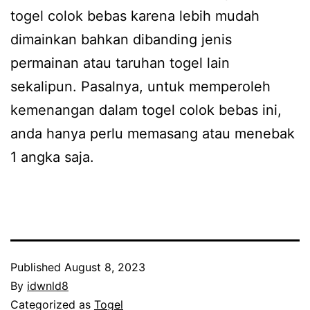
togel colok bebas karena lebih mudah
dimainkan bahkan dibanding jenis
permainan atau taruhan togel lain
sekalipun. Pasalnya, untuk memperoleh
kemenangan dalam togel colok bebas ini,
anda hanya perlu memasang atau menebak
1 angka saja.
Published
August 8, 2023
By
idwnld8
Categorized as
Togel