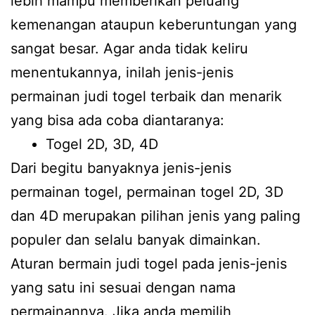
lebih mampu memberikan peluang
kemenangan ataupun keberuntungan yang
sangat besar. Agar anda tidak keliru
menentukannya, inilah jenis-jenis
permainan judi togel terbaik dan menarik
yang bisa ada coba diantaranya:
Togel 2D, 3D, 4D
Dari begitu banyaknya jenis-jenis
permainan togel, permainan togel 2D, 3D
dan 4D merupakan pilihan jenis yang paling
populer dan selalu banyak dimainkan.
Aturan bermain judi togel pada jenis-jenis
yang satu ini sesuai dengan nama
permainannya. Jika anda memilih