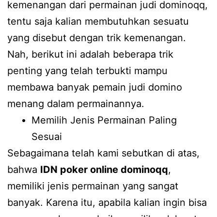
kemenangan dari permainan judi dominoqq,
tentu saja kalian membutuhkan sesuatu
yang disebut dengan trik kemenangan.
Nah, berikut ini adalah beberapa trik
penting yang telah terbukti mampu
membawa banyak pemain judi domino
menang dalam permainannya.
Memilih Jenis Permainan Paling
Sesuai
Sebagaimana telah kami sebutkan di atas,
bahwa
IDN poker online dominoqq
,
memiliki jenis permainan yang sangat
banyak. Karena itu, apabila kalian ingin bisa