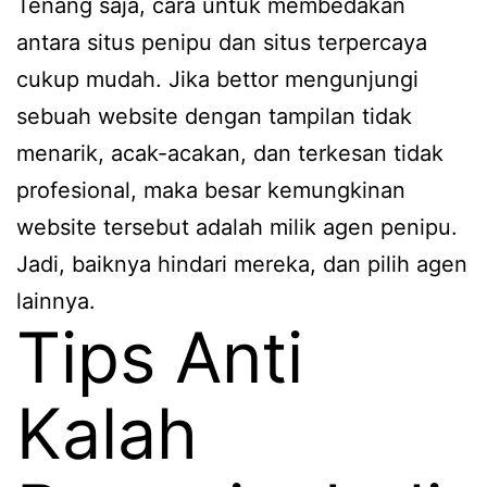
Tenang saja, cara untuk membedakan
antara situs penipu dan situs terpercaya
cukup mudah. Jika bettor mengunjungi
sebuah website dengan tampilan tidak
menarik, acak-acakan, dan terkesan tidak
profesional, maka besar kemungkinan
website tersebut adalah milik agen penipu.
Jadi, baiknya hindari mereka, dan pilih agen
lainnya.
Tips Anti
Kalah