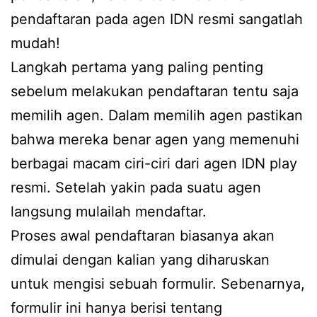
pendaftaran pada agen IDN resmi sangatlah
mudah!
Langkah pertama yang paling penting
sebelum melakukan pendaftaran tentu saja
memilih agen. Dalam memilih agen pastikan
bahwa mereka benar agen yang memenuhi
berbagai macam ciri-ciri dari agen IDN play
resmi. Setelah yakin pada suatu agen
langsung mulailah mendaftar.
Proses awal pendaftaran biasanya akan
dimulai dengan kalian yang diharuskan
untuk mengisi sebuah formulir. Sebenarnya,
formulir ini hanya berisi tentang