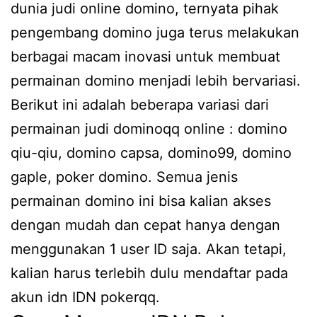
dunia judi online domino, ternyata pihak
pengembang domino juga terus melakukan
berbagai macam inovasi untuk membuat
permainan domino menjadi lebih bervariasi.
Berikut ini adalah beberapa variasi dari
permainan judi dominoqq online : domino
qiu-qiu, domino capsa, domino99, domino
gaple, poker domino. Semua jenis
permainan domino ini bisa kalian akses
dengan mudah dan cepat hanya dengan
menggunakan 1 user ID saja. Akan tetapi,
kalian harus terlebih dulu mendaftar pada
akun idn IDN pokerqq.