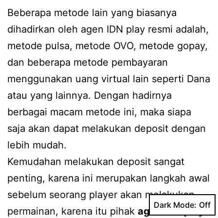
Beberapa metode lain yang biasanya
dihadirkan oleh agen IDN play resmi adalah,
metode pulsa, metode OVO, metode gopay,
dan beberapa metode pembayaran
menggunakan uang virtual lain seperti Dana
atau yang lainnya. Dengan hadirnya
berbagai macam metode ini, maka siapa
saja akan dapat melakukan deposit dengan
lebih mudah.
Kemudahan melakukan deposit sangat
penting, karena ini merupakan langkah awal
sebelum seorang player akan melakukan
Dark Mode:
permainan, karena itu pihak
agen IDN play