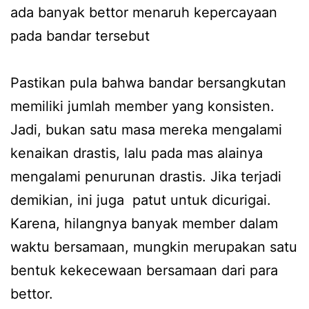
ada banyak bettor menaruh kepercayaan
pada bandar tersebut
Pastikan pula bahwa bandar bersangkutan
memiliki jumlah member yang konsisten.
Jadi, bukan satu masa mereka mengalami
kenaikan drastis, lalu pada mas alainya
mengalami penurunan drastis. Jika terjadi
demikian, ini juga patut untuk dicurigai.
Karena, hilangnya banyak member dalam
waktu bersamaan, mungkin merupakan satu
bentuk kekecewaan bersamaan dari para
bettor.