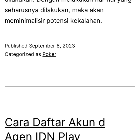
seharusnya dilakukan, maka akan
meminimalisir potensi kekalahan.
Published
September 8, 2023
Categorized as
Poker
Cara Daftar Akun d
Agen IDN Play