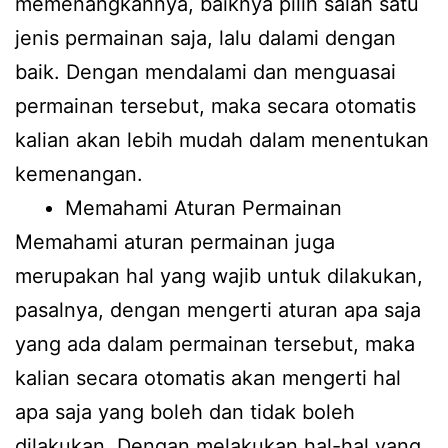
memenangkannya, baiknya pilih salah satu
jenis permainan saja, lalu dalami dengan
baik. Dengan mendalami dan menguasai
permainan tersebut, maka secara otomatis
kalian akan lebih mudah dalam menentukan
kemenangan.
Memahami Aturan Permainan
Memahami aturan permainan juga
merupakan hal yang wajib untuk dilakukan,
pasalnya, dengan mengerti aturan apa saja
yang ada dalam permainan tersebut, maka
kalian secara otomatis akan mengerti hal
apa saja yang boleh dan tidak boleh
dilakukan. Dengan melakukan hal-hal yang