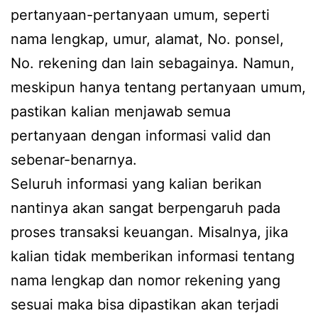
pertanyaan-pertanyaan umum, seperti
nama lengkap, umur, alamat, No. ponsel,
No. rekening dan lain sebagainya. Namun,
meskipun hanya tentang pertanyaan umum,
pastikan kalian menjawab semua
pertanyaan dengan informasi valid dan
sebenar-benarnya.
Seluruh informasi yang kalian berikan
nantinya akan sangat berpengaruh pada
proses transaksi keuangan. Misalnya, jika
kalian tidak memberikan informasi tentang
nama lengkap dan nomor rekening yang
sesuai maka bisa dipastikan akan terjadi