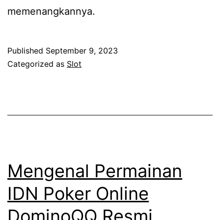
memenangkannya.
Published
September 9, 2023
Categorized as
Slot
Mengenal Permainan
IDN Poker Online
DominoQQ Resmi