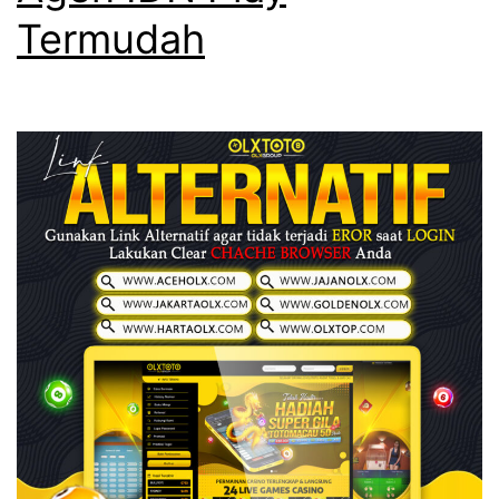
Termudah