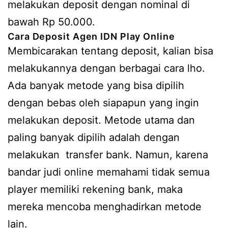
melakukan deposit dengan nominal di
bawah Rp 50.000.
Cara Deposit Agen IDN Play Online
Membicarakan tentang deposit, kalian bisa
melakukannya dengan berbagai cara lho.
Ada banyak metode yang bisa dipilih
dengan bebas oleh siapapun yang ingin
melakukan deposit. Metode utama dan
paling banyak dipilih adalah dengan
melakukan transfer bank. Namun, karena
bandar judi online memahami tidak semua
player memiliki rekening bank, maka
mereka mencoba menghadirkan metode
lain.