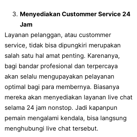
Menyediakan Custommer Service 24
Jam
Layanan pelanggan, atau custommer
service, tidak bisa dipungkiri merupakan
salah satu hal amat penting. Karenanya,
bagi bandar profesional dan terpercaya
akan selalu mengupayakan pelayanan
optimal bagi para membernya. Biasanya
mereka akan menyediakan layanan live chat
selama 24 jam nonstop. Jadi kapanpun
pemain mengalami kendala, bisa langsung
menghubungi live chat tersebut.