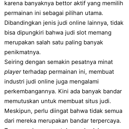
karena banyaknya bettor aktif yang memilih
permainan ini sebagai pilihan utama.
Dibandingkan jenis judi online lainnya, tidak
bisa dipungkiri bahwa judi slot memang
merupakan salah satu paling banyak
penikmatnya.
Seiring dengan semakin pesatnya minat
player
terhadap permainan ini, membuat
industri judi online juga mengalami
perkembangannya. Kini ada banyak bandar
memutuskan untuk membuat situs judi.
Meskipun, perlu diingat bahwa tidak semua
dari mereka merupakan bandar terpercaya.