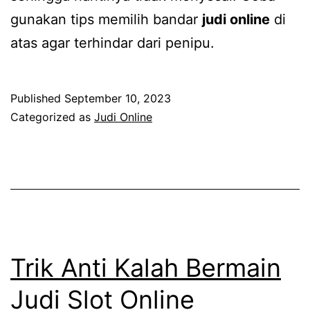
gunakan tips memilih bandar
judi online
di
atas agar terhindar dari penipu.
Published
September 10, 2023
Categorized as
Judi Online
Trik Anti Kalah Bermain
Judi Slot Online