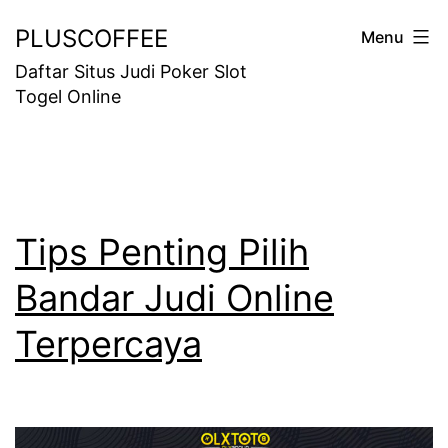
Skip
PLUSCOFFEE
Menu
to
Daftar Situs Judi Poker Slot
content
Togel Online
Tips Penting Pilih
Bandar Judi Online
Terpercaya