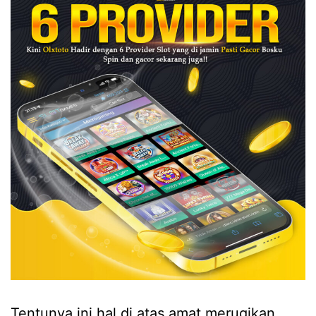
Tentunya ini hal di atas amat merugikan