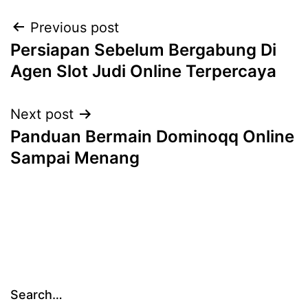
Post
Previous post
Persiapan Sebelum Bergabung Di
navigation
Agen Slot Judi Online Terpercaya
Next post
Panduan Bermain Dominoqq Online
Sampai Menang
Search…