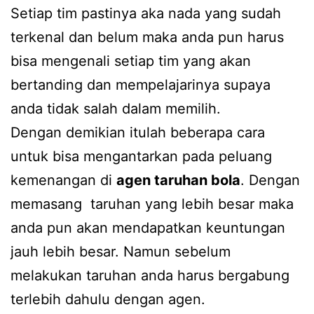
Setiap tim pastinya aka nada yang sudah
terkenal dan belum maka anda pun harus
bisa mengenali setiap tim yang akan
bertanding dan mempelajarinya supaya
anda tidak salah dalam memilih.
Dengan demikian itulah beberapa cara
untuk bisa mengantarkan pada peluang
kemenangan di
agen taruhan bola
. Dengan
memasang taruhan yang lebih besar maka
anda pun akan mendapatkan keuntungan
jauh lebih besar. Namun sebelum
melakukan taruhan anda harus bergabung
terlebih dahulu dengan agen.