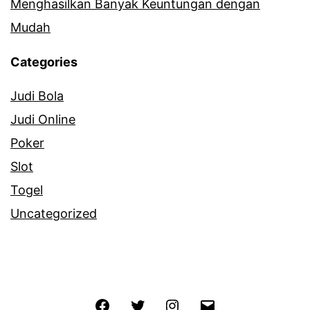
Menghasilkan Banyak Keuntungan dengan
Mudah
Categories
Judi Bola
Judi Online
Poker
Slot
Togel
Uncategorized
Facebook
Twitter
Instagram
Email