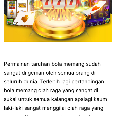
Permainan taruhan bola memang sudah
sangat di gemari oleh semua orang di
seluruh dunia. Terlebih lagi pertandingan
bola memang olah raga yang sangat di
sukai untuk semua kalangan apalagi kaum
laki-laki sangat menggilai olah raga yang