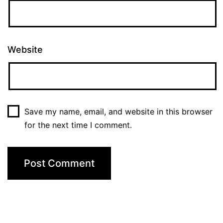
Website
Save my name, email, and website in this browser
for the next time I comment.