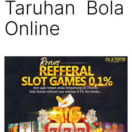
Taruhan Bola
Online