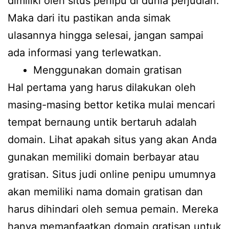
dimiliki oleh situs penipu di dunia perjudian.
Maka dari itu pastikan anda simak
ulasannya hingga selesai, jangan sampai
ada informasi yang terlewatkan.
Menggunakan domain gratisan
Hal pertama yang harus dilakukan oleh
masing-masing bettor ketika mulai mencari
tempat bernaung untik bertaruh adalah
domain. Lihat apakah situs yang akan Anda
gunakan memiliki domain berbayar atau
gratisan. Situs judi online penipu umumnya
akan memiliki nama domain gratisan dan
harus dihindari oleh semua pemain. Mereka
hanya memanfaatkan domain gratisan untuk