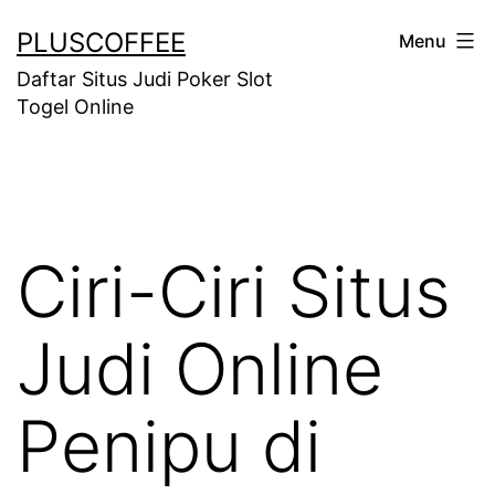
Skip
PLUSCOFFEE
Menu
to
Daftar Situs Judi Poker Slot
content
Togel Online
Ciri-Ciri Situs
Judi Online
Penipu di