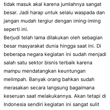
tidak masuk akal karena jumlahnya sangat
besar. Jadi harap untuk selalu waspada dan
jangan mudah tergiur dengan iming-iming
seperti ini.
Berjudi telah lama dilakukan oleh sebagian
besar masyarakat dunia hingga saat ini. Di
beberapa negara kegiatan ini sudah menjadi
salah satu sektor bisnis terbaik karena
mampu mendatangkan keuntungan
melimpah. Banyak orang bahkan sudah
merasakan secara langsung bagaimana
keseruan saat melakukannya. Akan tetapi di
Indonesia sendiri kegiatan ini sangat sulit