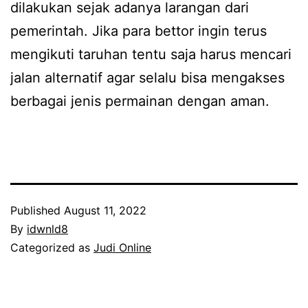
dilakukan sejak adanya larangan dari
pemerintah. Jika para bettor ingin terus
mengikuti taruhan tentu saja harus mencari
jalan alternatif agar selalu bisa mengakses
berbagai jenis permainan dengan aman.
Published
August 11, 2022
By
idwnld8
Categorized as
Judi Online