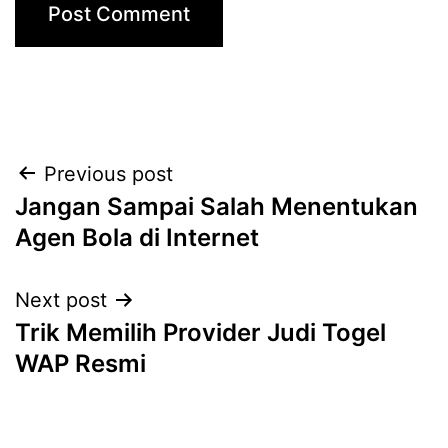
Post
Previous post
Jangan Sampai Salah Menentukan
navigation
Agen Bola di Internet
Next post
Trik Memilih Provider Judi Togel
WAP Resmi