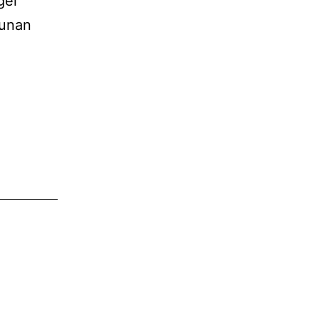
gel
sunan