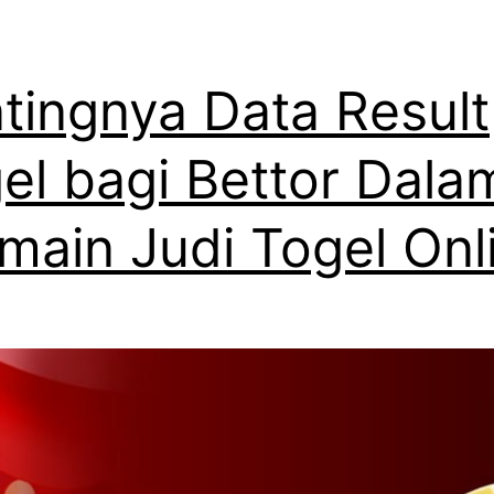
tingnya Data Result
el bagi Bettor Dala
main Judi Togel Onl