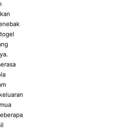
h
akan
menebak
togel
ang
ya.
merasa
la
lam
keluaran
emua
 beberapa
il