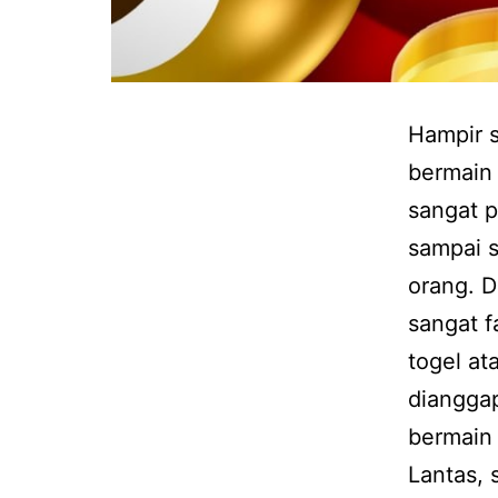
Hampir 
bermain 
sangat p
sampai s
orang. D
sangat f
togel at
dianggap
bermain 
Lantas, 