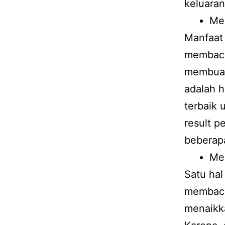
keluaran
Me
Manfaat 
membaca
membuat
adalah h
terbaik 
result p
beberap
Me
Satu hal
membaca
menaikka