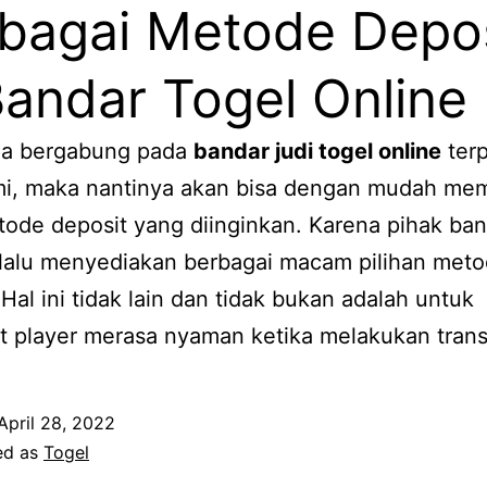
bagai Metode Depos
Bandar Togel Online
da bergabung pada
bandar judi togel online
ter
mi, maka nantinya akan bisa dengan mudah mem
tode deposit yang diinginkan. Karena pihak ba
elalu menyediakan berbagai macam pilihan met
 Hal ini tidak lain dan tidak bukan adalah untuk
 player merasa nyaman ketika melakukan trans
April 28, 2022
ed as
Togel