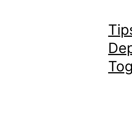
Tip
Dep
Tog