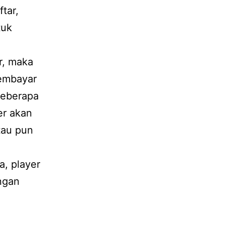
tar,
tuk
r, maka
membayar
beberapa
er akan
tau pun
a, player
ngan