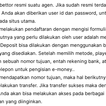
bettor resmi suatu agen. Jika sudah resmi terdaf
 Anda akan diberikan user id dan password, un
ada situs utama.
melakukan pendaftaran dengan mengisi formuli
kutnya yang perlu dilakukan oleh user adalah 
. Deposit bisa dilakukan dengan menggunakan 
ang disediakan. Setelah memilih metode, play
n sebuah nomor tujuan, entah rekening bank, a
elepon untuk pengisian e-money..
mendapatkan nomor tujuan, maka hal berikutny
lakukan transfer. Jika transfer sukses maka de
nda akan bisa melakukan akses pada berbagai
n yang diinginkan.