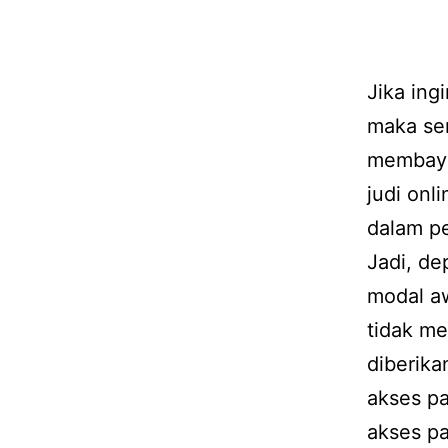
Jika in
maka sem
membaya
judi onl
dalam pe
Jadi, d
modal aw
tidak me
diberika
akses pa
akses pa