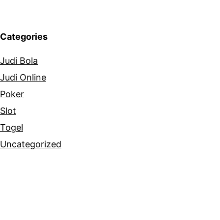
Categories
Judi Bola
Judi Online
Poker
Slot
Togel
Uncategorized