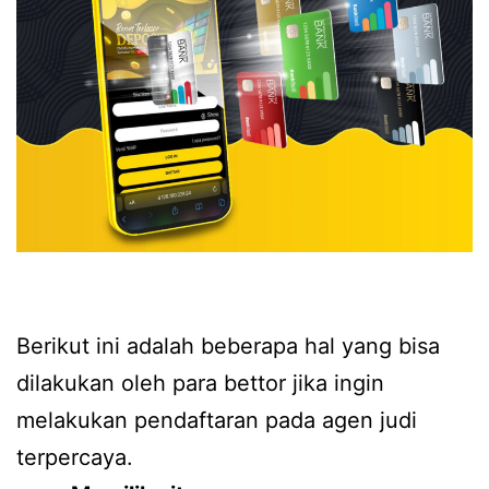
Berikut ini adalah beberapa hal yang bisa
dilakukan oleh para bettor jika ingin
melakukan pendaftaran pada agen judi
terpercaya.