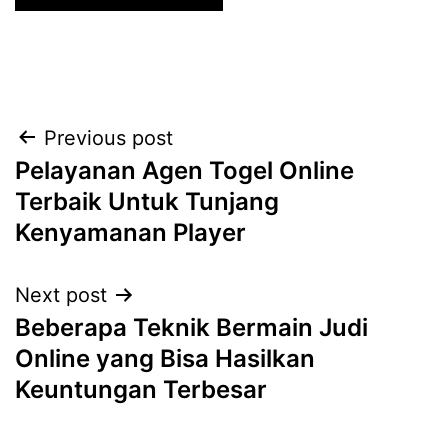
Post
Previous post
Pelayanan Agen Togel Online
navigation
Terbaik Untuk Tunjang
Kenyamanan Player
Next post
Beberapa Teknik Bermain Judi
Online yang Bisa Hasilkan
Keuntungan Terbesar