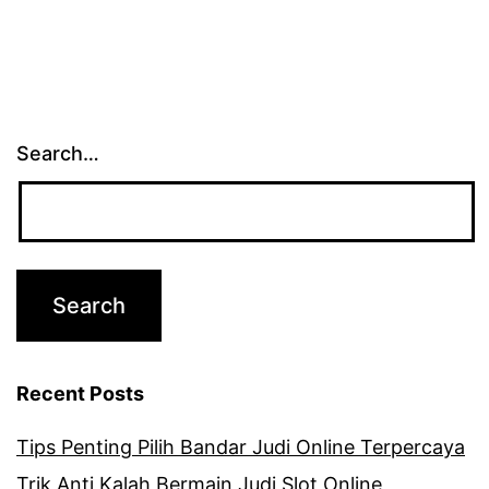
Search…
Recent Posts
Tips Penting Pilih Bandar Judi Online Terpercaya
Trik Anti Kalah Bermain Judi Slot Online