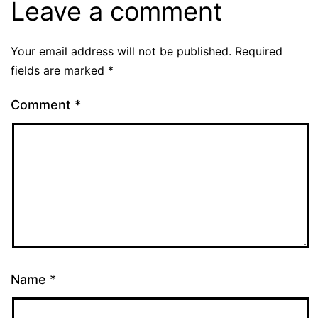
Leave a comment
Your email address will not be published.
Required
fields are marked
*
Comment
*
Name
*