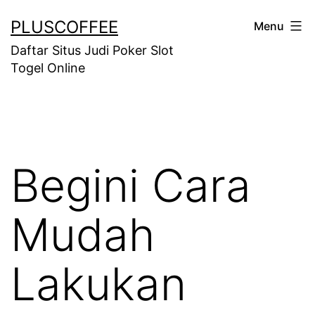
Skip
PLUSCOFFEE
Menu
to
Daftar Situs Judi Poker Slot
content
Togel Online
Begini Cara
Mudah
Lakukan