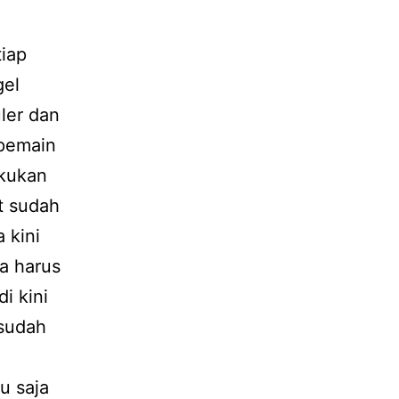
iap
gel
ler dan
 pemain
akukan
t sudah
 kini
a harus
i kini
 sudah
u saja