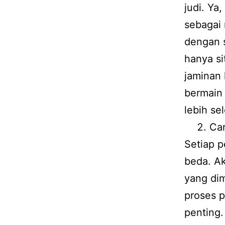
judi. Ya
sebagai 
dengan s
hanya s
jaminan
bermain 
lebih se
Ca
Setiap 
beda. Ak
yang dim
proses p
penting