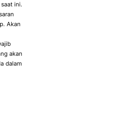
aat ini.
saran
op. Akan
ajib
ang akan
da dalam