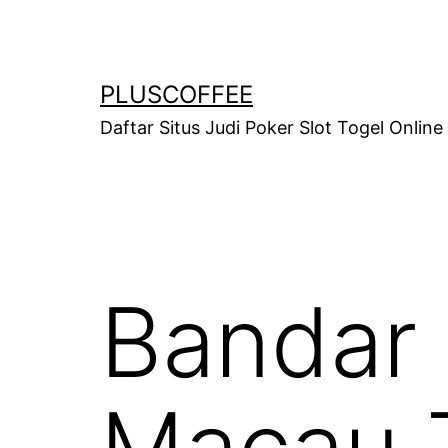
Skip
to
content
PLUSCOFFEE
Daftar Situs Judi Poker Slot Togel Online
Bandar 
Macau 