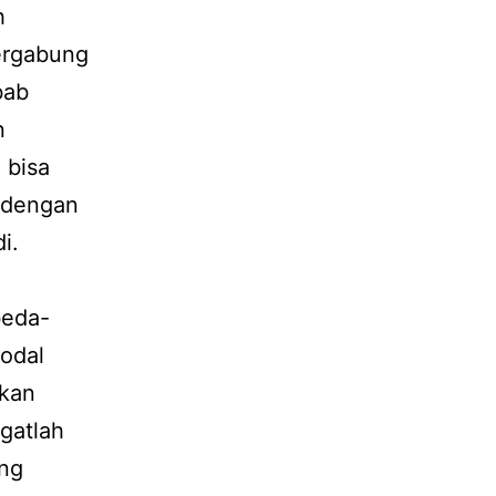
h
bergabung
bab
n
 bisa
h dengan
i.
beda-
modal
akan
gatlah
ng