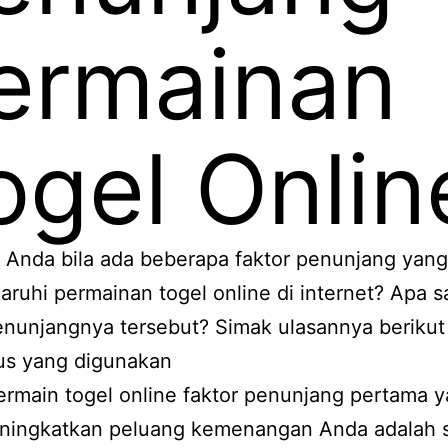
ermainan
ogel Onlin
 Anda bila ada beberapa faktor penunjang yan
uhi permainan togel online di internet? Apa s
enunjangnya tersebut? Simak ulasannya berikut 
us yang digunakan
rmain togel online faktor penunjang pertama 
ningkatkan peluang kemenangan Anda adalah s