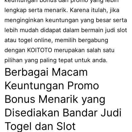
keuntungan bonus dan promo yang lebih
lengkap serta menarik. Karena itulah, jika
menginginkan keuntungan yang besar serta
lebih mudah didapat dalam bermain judi slot
atau togel online, memilih bergabung
dengan KOITOTO merupakan salah satu
pilihan yang paling tepat untuk anda.
Berbagai Macam
Keuntungan Promo
Bonus Menarik yang
Disediakan Bandar Judi
Togel dan Slot