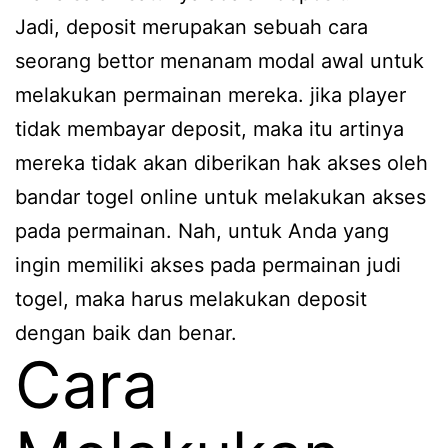
Jadi, deposit merupakan sebuah cara
seorang bettor menanam modal awal untuk
melakukan permainan mereka. jika player
tidak membayar deposit, maka itu artinya
mereka tidak akan diberikan hak akses oleh
bandar togel online untuk melakukan akses
pada permainan. Nah, untuk Anda yang
ingin memiliki akses pada permainan judi
togel, maka harus melakukan deposit
dengan baik dan benar.
Cara