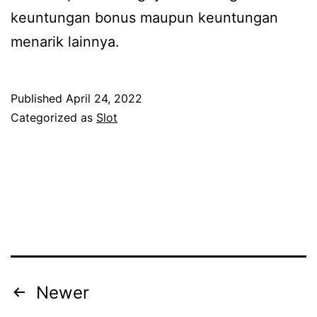
keuntungan bonus maupun keuntungan
menarik lainnya.
Published
April 24, 2022
Categorized as
Slot
Posts
Newer