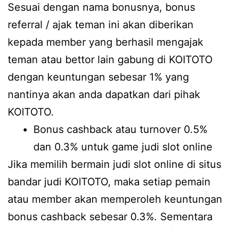
Sesuai dengan nama bonusnya, bonus
referral / ajak teman ini akan diberikan
kepada member yang berhasil mengajak
teman atau bettor lain gabung di KOITOTO
dengan keuntungan sebesar 1% yang
nantinya akan anda dapatkan dari pihak
KOITOTO.
Bonus cashback atau turnover 0.5%
dan 0.3% untuk game judi slot online
Jika memilih bermain judi slot online di situs
bandar judi KOITOTO, maka setiap pemain
atau member akan memperoleh keuntungan
bonus cashback sebesar 0.3%. Sementara