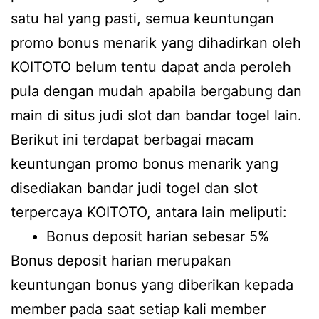
satu hal yang pasti, semua keuntungan
promo bonus menarik yang dihadirkan oleh
KOITOTO belum tentu dapat anda peroleh
pula dengan mudah apabila bergabung dan
main di situs judi slot dan bandar togel lain.
Berikut ini terdapat berbagai macam
keuntungan promo bonus menarik yang
disediakan bandar judi togel dan slot
terpercaya KOITOTO, antara lain meliputi:
Bonus deposit harian sebesar 5%
Bonus deposit harian merupakan
keuntungan bonus yang diberikan kepada
member pada saat setiap kali member