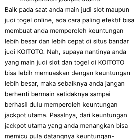
Baik pada saat anda main judi slot maupun
judi togel online, ada cara paling efektif bisa
membuat anda memperoleh keuntungan
lebih besar dan lebih cepat di situs bandar
judi KOITOTO. Nah, supaya nantinya anda
yang main judi slot dan togel di KOITOTO
bisa lebih memuaskan dengan keuntungan
lebih besar, maka sebaiknya anda jangan
berhenti bermain setidaknya sampai
berhasil dulu memperoleh keuntungan
jackpot utama. Pasalnya, dari keuntungan
jackpot utama yang anda menangkan bisa
memicu pula datangnya keuntungan-