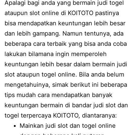
Apalagi bagi anda yang bermain judi togel
ataupun slot online di KOITOTO pastinya
bisa mendapatkan keuntungan lebih besar
dan lebih gampang. Namun tentunya, ada
beberapa cara terbaik yang bisa anda coba
lakukan bilamana ingin memperoleh
keuntungan lebih besar dalam bermain judi
slot ataupun togel online. Bila anda belum
mengetahuinya, simak berikut ini beberapa
tips mudah cara mendapatkan banyak
keuntungan bermain di bandar judi slot dan
togel terpercaya KOITOTO, diantaranya:
Mainkan judi slot dan togel online