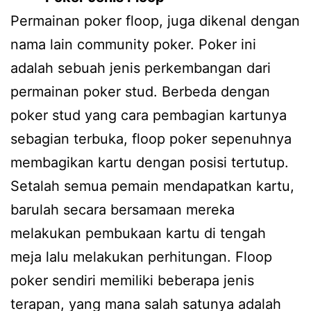
Permainan poker floop, juga dikenal dengan
nama lain community poker. Poker ini
adalah sebuah jenis perkembangan dari
permainan poker stud. Berbeda dengan
poker stud yang cara pembagian kartunya
sebagian terbuka, floop poker sepenuhnya
membagikan kartu dengan posisi tertutup.
Setalah semua pemain mendapatkan kartu,
barulah secara bersamaan mereka
melakukan pembukaan kartu di tengah
meja lalu melakukan perhitungan. Floop
poker sendiri memiliki beberapa jenis
terapan, yang mana salah satunya adalah