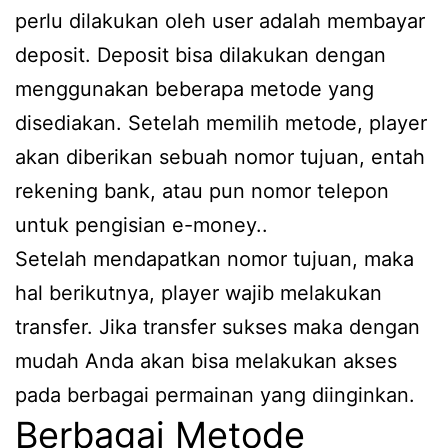
perlu dilakukan oleh user adalah membayar
deposit. Deposit bisa dilakukan dengan
menggunakan beberapa metode yang
disediakan. Setelah memilih metode, player
akan diberikan sebuah nomor tujuan, entah
rekening bank, atau pun nomor telepon
untuk pengisian e-money..
Setelah mendapatkan nomor tujuan, maka
hal berikutnya, player wajib melakukan
transfer. Jika transfer sukses maka dengan
mudah Anda akan bisa melakukan akses
pada berbagai permainan yang diinginkan.
Berbagai Metode