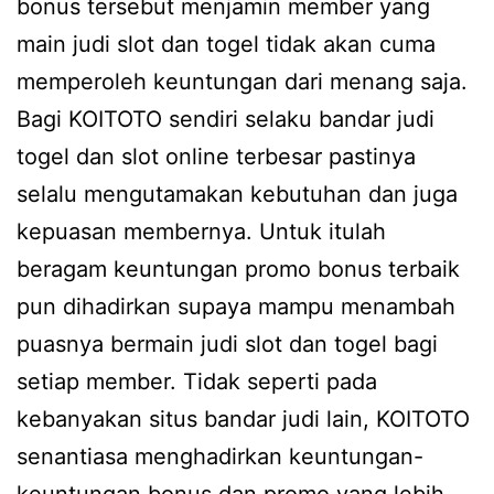
bonus tersebut menjamin member yang
main judi slot dan togel tidak akan cuma
memperoleh keuntungan dari menang saja.
Bagi KOITOTO sendiri selaku bandar judi
togel dan slot online terbesar pastinya
selalu mengutamakan kebutuhan dan juga
kepuasan membernya. Untuk itulah
beragam keuntungan promo bonus terbaik
pun dihadirkan supaya mampu menambah
puasnya bermain judi slot dan togel bagi
setiap member. Tidak seperti pada
kebanyakan situs bandar judi lain, KOITOTO
senantiasa menghadirkan keuntungan-